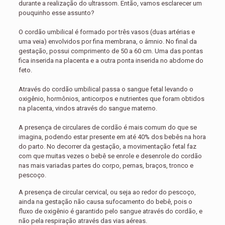
durante a realização do ultrassom. Então, vamos esclarecer um
pouquinho esse assunto?
O cordão umbilical é formado por três vasos (duas artérias e
uma veia) envolvidos por fina membrana, o âmnio. No final da
gestação, possui comprimento de 50 a 60 cm. Uma das pontas
fica inserida na placenta e a outra ponta inserida no abdome do
feto.
Através do cordão umbilical passa o sangue fetal levando o
oxigênio, hormônios, anticorpos e nutrientes que foram obtidos
na placenta, vindos através do sangue materno.
A presença de circulares de cordão é mais comum do que se
imagina, podendo estar presente em até 40% dos bebês na hora
do parto. No decorrer da gestação, a movimentação fetal faz
com que muitas vezes o bebê se enrole e desenrole do cordão
nas mais variadas partes do corpo, pernas, braços, tronco e
pescoço.
A presença de circular cervical, ou seja ao redor do pescoço,
ainda na gestação não causa sufocamento do bebê, pois o
fluxo de oxigênio é garantido pelo sangue através do cordão, e
não pela respiração através das vias aéreas.